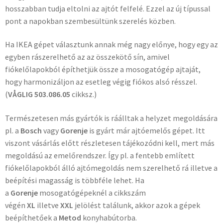
hosszabban tudja eltolni az ajtót felfelé. Ezzel az új típussal
pont a napokban szembesültünk szerelés közben.
Ha IKEA gépet választunk annak még nagy előnye, hogy egy az
egyben rászerelhető az az összekötő sín, amivel
fiókelőlapokból építhetjük össze a mosogatógép ajtaját,
hogy harmonizáljon az esetleg végig fiókos alsó résszel.
(
VÅGLIG 503.086.05
cikksz.)
Természetesen más gyártók is ráálltak a helyzet megoldására
pl. a
Bosch
vagy
Gorenje
is gyárt már ajtóemelős gépet. Itt
viszont vásárlás előtt részletesen tájékozódni kell, mert más
megoldású az emelőrendszer. Így pl. a fentebb említett
fiókelőlapokból álló ajtómegoldás nem szerelhető rá illetve a
beépítési magasság is többféle lehet. Ha
a
Gorenje
mosogatógépeknél a cikkszám
végén
XL
illetve
XXL
jelölést találunk, akkor azok a gépek
beépíthetőek a
Metod
konyhabútorba.