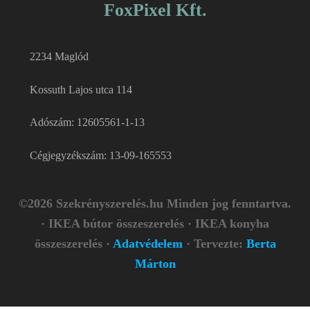
FoxPixel Kft.
2234 Maglód
Kossuth Lajos utca 114
Adószám: 12605561-1-13
Cégjegyzékszám: 13-09-165553
©2026 Szekrényszerelés.hu Minden jog fenntartva.
· IKEA bútor összeszerelés · IKEA konyha
összeszerelés ·
Adatvédelem
· Tervezte:
Berta
Márton