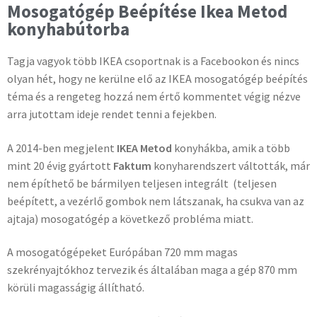
Mosogatógép Beépítése Ikea Metod
konyhabútorba
Tagja vagyok több IKEA csoportnak is a Facebookon és nincs
olyan hét, hogy ne kerülne elő az IKEA mosogatógép beépítés
téma és a rengeteg hozzá nem értő kommentet végig nézve
arra jutottam ideje rendet tenni a fejekben.
A 2014-ben megjelent
IKEA Metod
konyhákba, amik a több
mint 20 évig gyártott
Faktum
konyharendszert váltották, már
nem építhető be bármilyen teljesen integrált (teljesen
beépített, a vezérlő gombok nem látszanak, ha csukva van az
ajtaja) mosogatógép a következő probléma miatt.
A mosogatógépeket Európában 720 mm magas
szekrényajtókhoz tervezik és általában maga a gép 870 mm
körüli magasságig állítható.