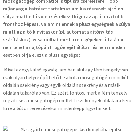
mosogatógép kompatibilis típusra cserélésére. Több
műanyag alkatrészt tartalmaz amik a rászerelt ajtólap
súlya miatt elfáradnak és elkezd lógni az ajtólap a többi
fronthoz képest, valamint ennek a plusz egységnek a súlya
miatt az ajtó kinyitáskor (pl. automata ajtónyitás
szárításhoz) lecsapódhat mert a mai gépeken általában
nem lehet az ajtópánt rugóerejét állítani és nem minden
esetben bírja el ezt a plusz egységet.
Mivel ez egy külső egység, amiben alul egy fém tengely van
csak olyan helyre építhető be ahol a mosogatógép mindkét
oldalán szekrény vagy egyik oldalán szekrény és a másik
oldalán takarólap van. Ez azért fontos, mert a fém tengely
rögzítése a mosogatógép melletti szekrények oldalaira kerül.
Erre a bútor tervezésekor mindenképp figyelni kell.