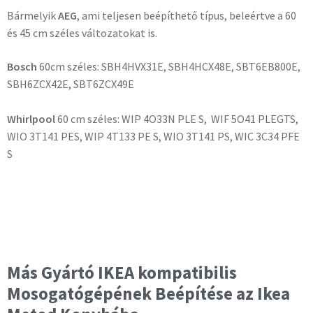
Bármelyik
AEG
, ami teljesen beépíthető típus, beleértve a 60
és 45 cm széles változatokat is.
Bosch
60cm széles: SBH4HVX31E, SBH4HCX48E, SBT6EB800E,
SBH6ZCX42E, SBT6ZCX49E
Whirlpool
60 cm széles: WIP 4O33N PLE S, WIF 5O41 PLEGTS,
WIO 3T141 PES, WIP 4T133 PE S, WIO 3T141 PS, WIC 3C34 PFE
S
Más Gyártó IKEA kompatibilis
Mosogatógépének Beépítése az Ikea