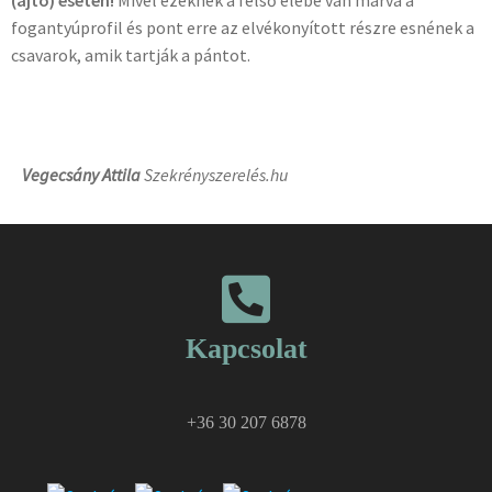
(ajtó) esetén!
Mivel ezeknek a felső élébe van marva a
fogantyúprofil és pont erre az elvékonyított részre esnének a
csavarok, amik tartják a pántot.
Vegecsány Attila
Szekrényszerelés.hu
Kapcsolat
+36 30 207 6878