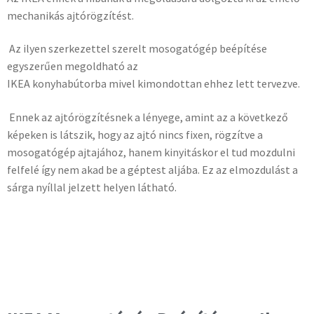
mechanikás ajtórögzítést.
Az ilyen szerkezettel szerelt mosogatógép beépítése
egyszerűen megoldható az
IKEA konyhabútorba mivel kimondottan ehhez lett tervezve.
Ennek az ajtórögzítésnek a lényege, amint az a következő
képeken is látszik, hogy az ajtó nincs fixen, rögzítve a
mosogatógép ajtajához, hanem kinyitáskor el tud mozdulni
felfelé így nem akad be a géptest aljába. Ez az elmozdulást a
sárga nyíllal jelzett helyen látható.