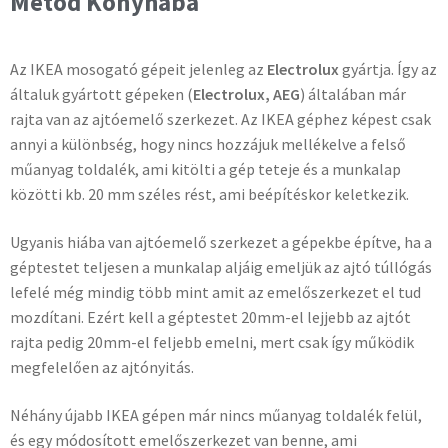
Metod Konyhába
Az IKEA mosogató gépeit jelenleg az
Electrolux
gyártja. Így az
általuk gyártott gépeken (
Electrolux, AEG
) általában már
rajta van az ajtóemelő szerkezet. Az IKEA géphez képest csak
annyi a különbség, hogy nincs hozzájuk mellékelve a felső
műanyag toldalék, ami kitölti a gép teteje és a munkalap
közötti kb. 20 mm széles rést, ami beépítéskor keletkezik.
Ugyanis hiába van ajtóemelő szerkezet a gépekbe építve, ha a
géptestet teljesen a munkalap aljáig emeljük az ajtó túllógás
lefelé még mindig több mint amit az emelőszerkezet el tud
mozdítani. Ezért kell a géptestet 20mm-el lejjebb az ajtót
rajta pedig 20mm-el feljebb emelni, mert csak így működik
megfelelően az ajtónyitás.
Néhány újabb IKEA gépen már nincs műanyag toldalék felül,
és egy módosított emelőszerkezet van benne, ami