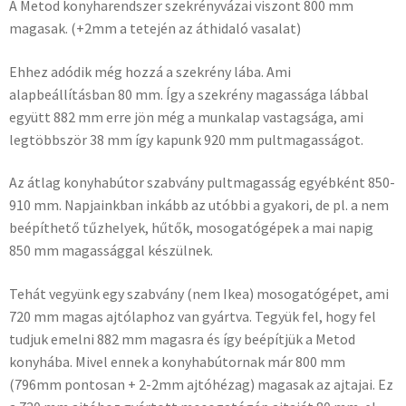
A Metod konyharendszer szekrényvázai viszont 800 mm
magasak. (+2mm a tetején az áthidaló vasalat)
Ehhez adódik még hozzá a szekrény lába. Ami
alapbeállításban 80 mm. Így a szekrény magassága lábbal
együtt 882 mm erre jön még a munkalap vastagsága, ami
legtöbbször 38 mm így kapunk 920 mm pultmagasságot.
Az átlag konyhabútor szabvány pultmagasság egyébként 850-
910 mm. Napjainkban inkább az utóbbi a gyakori, de pl. a nem
beépíthető tűzhelyek, hűtők, mosogatógépek a mai napig
850 mm magassággal készülnek.
Tehát vegyünk egy szabvány (nem Ikea) mosogatógépet, ami
720 mm magas ajtólaphoz van gyártva. Tegyük fel, hogy fel
tudjuk emelni 882 mm magasra és így beépítjük a Metod
konyhába. Mivel ennek a konyhabútornak már 800 mm
(796mm pontosan + 2-2mm ajtóhézag) magasak az ajtajai. Ez