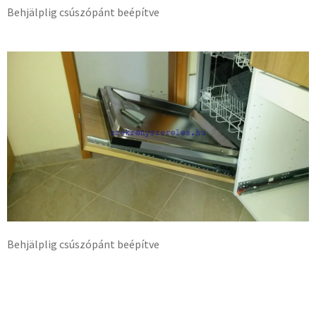
Behjälplig csúszópánt beépítve
Behjälplig csúszópánt beépítve