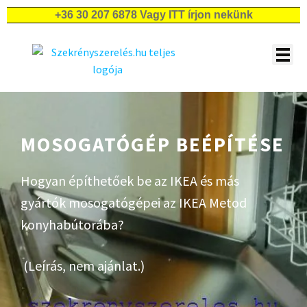
+36 30 207 6878
Vagy ITT írjon nekünk
Árajánlatkérés IKEA konyhaszerelésre
Árajánlatkérés egyéb IKEA bútorok szereléséhez
MOSOGATÓGÉP BEÉPÍTÉSE
Hogyan építhetőek be az IKEA és más
gyártók mosogatógépei az IKEA Metod
konyhabútorába?
(Leírás, nem ajánlat.)