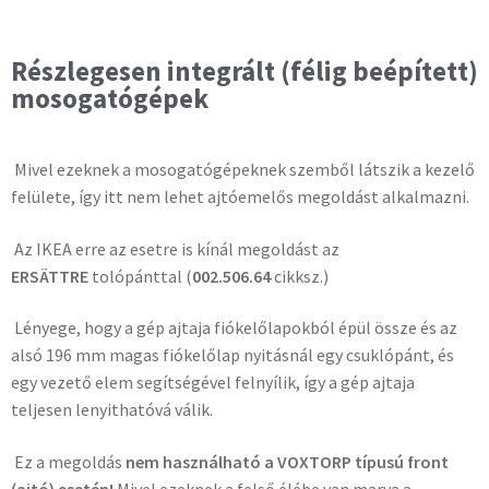
Részlegesen integrált (félig beépített)
mosogatógépek
Mivel ezeknek a mosogatógépeknek szemből látszik a kezelő
felülete, így itt nem lehet ajtóemelős megoldást alkalmazni.
Az IKEA erre az esetre is kínál megoldást az
ERSÄTTRE
tolópánttal (
002.506.64
cikksz.)
Lényege, hogy a gép ajtaja fiókelőlapokból épül össze és az
alsó 196 mm magas fiókelőlap nyitásnál egy csuklópánt, és
egy vezető elem segítségével felnyílik, így a gép ajtaja
teljesen lenyithatóvá válik.
Ez a megoldás
nem használható a VOXTORP típusú front