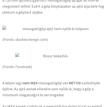
a 720 mm ajtóhoz gyártott mosogatógép ajtaját 80 mm-el
megnöveli lefelé. Ezért a gép kinyitásakor az ajtó alja bele fog
ütközni a géptest aljába.
(
Forrás: stackexchange.com
)
(
Forrás: Facebook
)
A képen egy
nem IKEA
mosogatógép van
METOD
szekrénybe
építve. Az ajtó annak ellenére sem nyílik le, hogy a gép a
minimum magasságra le van engedve.
Az IKEA ennek a hibának a megoldására dolgozta ki az emelő