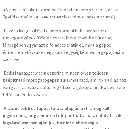
(A poszt írásakor az online áruházban nem szerepel, de az
ügyfélszolgálaton
604.923.49
cikkszámon beszerezhető)
Ezzel a kiegészítővel a nem kompatibilis beépíthető
mosogatógépek 99%-a beszerelhetővé válik a bútorba,
lényegében ugyanazt a feladatot látja el, mint a gépbe
épített emelő csak ez egy külső egységként van a gép ajtajára
szerelve.
Eddigi tapasztalataink szerint minden olyan teljesen
beépíthető mosogatógépen alkalmazható, ami fix ajtólaphoz
van gyártva és az ajtólap rögzítése a gép ajtajának a belső éle
felől történik csavarral.
Viszont több év tapasztalata alapján azt is meg kell
jegyeznünk, hogy ennek a tolópántnak a használatát csak
legvégső esetben ajánljuk, ha nincs lehetőség a