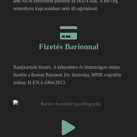
ami NEM szerződött partnere az IKEA-nak. A két cég
semmilyen kapcsolatban nem áll egymással.
Fizetés Barionnal
Bankkártyás fizetés. A kényelmes és biztonságos online
fizetést a Barion Payment Zrt. biztosítja, MNB engedély
száma: H-EN-I-1064/2013.