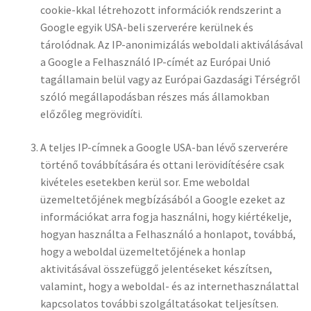
cookie-kkal létrehozott információk rendszerint a
Google egyik USA-beli szerverére kerülnek és
tárolódnak. Az IP-anonimizálás weboldali aktiválásával
a Google a Felhasználó IP-címét az Európai Unió
tagállamain belül vagy az Európai Gazdasági Térségről
szóló megállapodásban részes más államokban
előzőleg megrövidíti.
A teljes IP-címnek a Google USA-ban lévő szerverére
történő továbbítására és ottani lerövidítésére csak
kivételes esetekben kerül sor. Eme weboldal
üzemeltetőjének megbízásából a Google ezeket az
információkat arra fogja használni, hogy kiértékelje,
hogyan használta a Felhasználó a honlapot, továbbá,
hogy a weboldal üzemeltetőjének a honlap
aktivitásával összefüggő jelentéseket készítsen,
valamint, hogy a weboldal- és az internethasználattal
kapcsolatos további szolgáltatásokat teljesítsen.