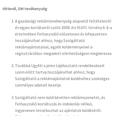
Hírlevél, DM tevékenység
A gazdasági reklámtevékenység alapvető feltételeiről
és egyes korlátairól szóló 2008. évi XLVIII. törvény 6. §-a
értelmében Felhasználó előzetesen és kifejezetten
hozzájárulhat ahhoz, hogy Szolgáltató
reklámajánlataival, egyéb küldeményeivel a
regisztrációkor megadott elérhetőségein megkeresse.
Továbbá Ügyfél a jelen tájékoztató rendelkezéseit
szem előtt tartva hozzájárulhat ahhoz, hogy
Szolgáltató a reklámajánlatok küldéséhez szükséges
személyes adatait kezelje.
Szolgáltató nem küld kéretlen reklámüzenetet, és
Felhasználó korlátozás és indokolás nélkül,
ingyenesen leiratkozhat az ajánlatok küldéséről.