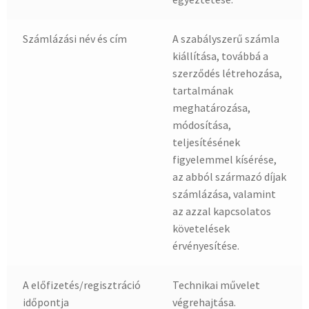
Számlázási név és cím
A szabályszerű számla
kiállítása, továbbá a
szerződés létrehozása,
tartalmának
meghatározása,
módosítása,
teljesítésének
figyelemmel kísérése,
az abból származó díjak
számlázása, valamint
az azzal kapcsolatos
követelések
érvényesítése.
A előfizetés/regisztráció
Technikai művelet
időpontja
végrehajtása.