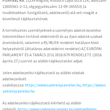
FOXPIXEL Kft.
(2234 Maglód, Kossuth Lajos utca 114., adószám:
12605561-2-13, cégjegyzékszám: 13-09-165553) (a
továbbiakban: Szolgáltató, adatkezelő) alá veti magát a
következő tájékoztatónak.
A természetes személyeknek a személyes adatok kezelése
tekintetében történő védelméről és az ilyen adatok szabad
áramlásáról, valamint a 95/46/EK rendelet hatályon kívül
helyezéséről (általános adatvédelmi rendelet) AZ EURÓPAI
PARLAMENT ÉS A TANÁCS (EU) 2016/679 RENDELETE (2016.
április 27.) szerint az alábbi tájékoztatást adjuk.
Jelen adatkezelési tájékoztató az alábbi oldalak
adatkezelését
szabályozza:
https://www.szekrenyszereles.hu
,
https://www.s
zekrenyszereles.hu
Az adatkezelési tájékoztató elérhető az alábbi
oldalról:
https://www.szekrenyszereles.hu/adatvedelem