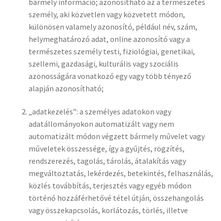
bármely információ; azonosítható az a természetes
személy, aki közvetlen vagy közvetett módon,
különösen valamely azonosító, például név, szám,
helymeghatározó adat, online azonosító vagy a
természetes személy testi, fiziológiai, genetikai,
szellemi, gazdasági, kulturális vagy szociális
azonosságára vonatkozó egy vagy több tényező
alapján azonosítható;
„adatkezelés”: a személyes adatokon vagy
adatállományokon automatizált vagy nem
automatizált módon végzett bármely művelet vagy
műveletek összessége, így a gyűjtés, rögzítés,
rendszerezés, tagolás, tárolás, átalakítás vagy
megváltoztatás, lekérdezés, betekintés, felhasználás,
közlés továbbítás, terjesztés vagy egyéb módon
történő hozzáférhetővé tétel útján, összehangolás
vagy összekapcsolás, korlátozás, törlés, illetve