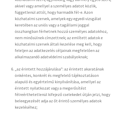
akivel vagy amellyel a személyes adatot közlik,
függetlenül attól, hogy harmadik fél-e. Azon
közhatalmi szervek, amelyek egy egyedi vizsgálat
keretében az uniós vagy a tagállami joggal
összhangban férhetnek hozzá személyes adatokhoz,
nem minősülnek címzettnek; az említett adatok e
közhatalmi szervek általi kezelése meg kell, hogy
feleljen az adatkezelés céljainak megfelelően az
alkalmazandó adatvédelmi szabályoknak;
„az érintett hozzájárulása”: az érintett akaratának
önkéntes, konkrét és megfelelő tájékoztatáson
alapuló és egyértelmű kinyilvánítása, amellyel az
érintett nyilatkozat vagy a megerősítést
félreérthetetlenül kifejező cselekedet útján jelzi, hogy
beleegyezését adja az őt érintő személyes adatok
kezeléséhez;