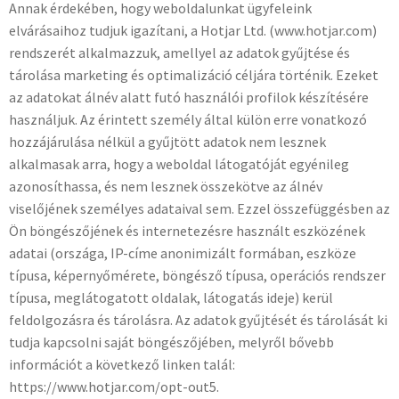
Annak érdekében, hogy weboldalunkat ügyfeleink
elvárásaihoz tudjuk igazítani, a Hotjar Ltd. (www.hotjar.com)
rendszerét alkalmazzuk, amellyel az adatok gyűjtése és
tárolása marketing és optimalizáció céljára történik. Ezeket
az adatokat álnév alatt futó használói profilok készítésére
használjuk. Az érintett személy által külön erre vonatkozó
hozzájárulása nélkül a gyűjtött adatok nem lesznek
alkalmasak arra, hogy a weboldal látogatóját egyénileg
azonosíthassa, és nem lesznek összekötve az álnév
viselőjének személyes adataival sem. Ezzel összefüggésben az
Ön böngészőjének és internetezésre használt eszközének
adatai (országa, IP-címe anonimizált formában, eszköze
típusa, képernyőmérete, böngésző típusa, operációs rendszer
típusa, meglátogatott oldalak, látogatás ideje) kerül
feldolgozásra és tárolásra. Az adatok gyűjtését és tárolását ki
tudja kapcsolni saját böngészőjében, melyről bővebb
információt a következő linken talál:
https://www.hotjar.com/opt-out5.