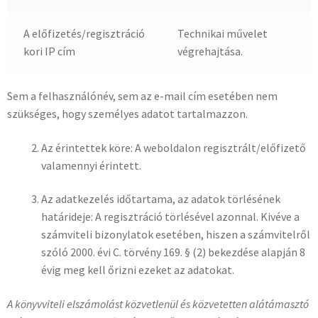
A előfizetés/regisztráció
Technikai művelet
kori IP cím
végrehajtása.
Sem a felhasználónév, sem az e-mail cím esetében nem
szükséges, hogy személyes adatot tartalmazzon.
Az érintettek köre: A weboldalon regisztrált/előfizető
valamennyi érintett.
Az adatkezelés időtartama, az adatok törlésének
határideje: A regisztráció törlésével azonnal. Kivéve a
számviteli bizonylatok esetében, hiszen a számvitelről
szóló 2000. évi C. törvény 169. § (2) bekezdése alapján 8
évig meg kell őrizni ezeket az adatokat.
A könyvviteli elszámolást közvetlenül és közvetetten alátámasztó