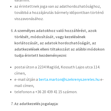
az érintettnek joga van az adathordozhatósághoz,
továbbá a hozzájárulás bármely időpontban történő
visszavonásához.
A személyes adatokhoz
való hozzáférést
, azok
törlését, módosítását, vagy kezelésének
korlátozását, az adatok hordozhatóságát, az
adatkezelések elleni tiltakozást az alábbi módokon
tudja érintett kezdeményezni
:
postai úton a 2234 Maglód, Kossuth Lajos utca 114.
címen,
e-mail útján a
berta.marton@szekrenyszereles.hu
e-
mail címen,
telefonon a +36 20 439 41 15 számon.
Az adatkezelés jogalapja
: