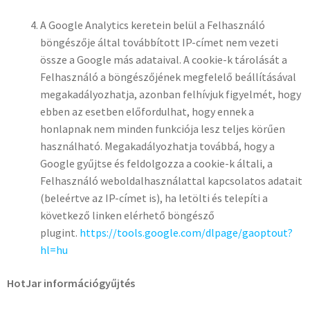
A Google Analytics keretein belül a Felhasználó
böngészője által továbbított IP-címet nem vezeti
össze a Google más adataival. A cookie-k tárolását a
Felhasználó a böngészőjének megfelelő beállításával
megakadályozhatja, azonban felhívjuk figyelmét, hogy
ebben az esetben előfordulhat, hogy ennek a
honlapnak nem minden funkciója lesz teljes körűen
használható. Megakadályozhatja továbbá, hogy a
Google gyűjtse és feldolgozza a cookie-k általi, a
Felhasználó weboldalhasználattal kapcsolatos adatait
(beleértve az IP-címet is), ha letölti és telepíti a
következő linken elérhető böngésző
plugint.
https://tools.google.com/dlpage/gaoptout?
hl=hu
HotJar információgyűjtés