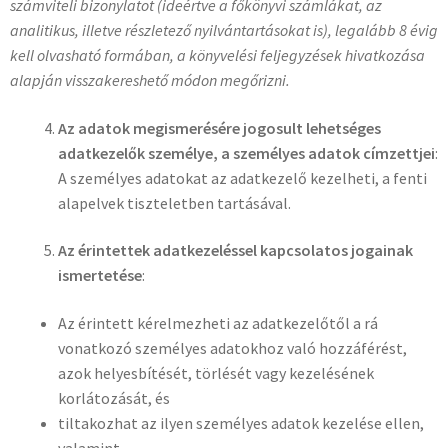
számviteli bizonylatot (ideértve a főkönyvi számlákat, az
analitikus, illetve részletező nyilvántartásokat is), legalább 8 évig
kell olvasható formában, a könyvelési feljegyzések hivatkozása
alapján visszakereshető módon megőrizni.
Az adatok megismerésére jogosult lehetséges
adatkezelők személye, a személyes adatok címzettjei
:
A személyes adatokat az adatkezelő kezelheti, a fenti
alapelvek tiszteletben tartásával.
A
z érintettek adatkezeléssel kapcsolatos jogainak
ismertetése
:
Az érintett kérelmezheti az adatkezelőtől a rá
vonatkozó személyes adatokhoz való hozzáférést,
azok helyesbítését, törlését vagy kezelésének
korlátozását, és
tiltakozhat az ilyen személyes adatok kezelése ellen,
valamint