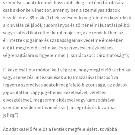
személyes adatok ennél hosszabb ideig történő tárolására
csak akkor kerülhet sor, amennyiben a személyes adatok
kezelésére a 89. cikk (1) bekezdésének megfelelően közérdekű
archiválás céljából, tudományos és történelmi kutatási célból
vagy statisztikai célból kerül majd sor, az e rendeletben az
érintettek jogainak és szabadságainak védelme érdekében
előírt megfelelő technikai és szervezési intézkedések
végrehajtására is figyelemmel („korlátozott tárolhatóság”);
f) kezelését oly módon kell végezni, hogy megfelelő technikai
vagy szervezési intézkedések alkalmazásával biztosítva
legyen a személyes adatok megfelelő biztonsága, az adatok
jogosulatlan vagy jogellenes kezelésével, véletlen
elvesztésével, megsemmisítésével vagy károsodásával
szembeni védelmet is ideértve („integritás és bizalmas
jelleg”).
Az adatkezelő felelős a fentiek megfelelésért, továbbá