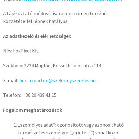
A tájékoztató módosításai a fenti címen történő
közzététellel lépnek hatályba.
Az adatkezelő és elérhetőségei:
Név: FoxPixel Kft.
Székhely: 2234 Maglód, Kossuth Lajos utca 114.
E-mail:
berta.marton@szekrenyszereles.hu
Telefon: + 36 20 439 41 15
Fogalom meghatározások
„személyes adat”: azonosított vagy azonosítható
természetes személyre („érintett”) vonatkozó