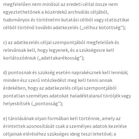
megfelelően nem minősül az eredeti céllal össze nem
egyeztethetőnek a közérdekű archiválás céljából,
tudományos és történelmi kutatási célból vagy statisztikai
célból történő további adatkezelés („célhoz kötöttség”);
c) az adatkezelés céljai szempontjából megfelelőek és
relevánsak kell, hogy legyenek, és a szükségesre kell
korlátozódniuk („adattakarékosság”);
d) pontosnak és szükség esetén naprakésznek kell lenniük;
minden ész szerű intézkedést meg kell tenni annak
érdekében, hogy az adatkezelés céljai szempontjából
pontatlan személyes adatokat haladéktalanul töröljék vagy
helyesbítsék („pontosság”);
e) tárolásának olyan formában kell történnie, amely az
érintettek azonosítását csak a személyes adatok kezelése
céljainak eléréséhez szükséges ideig teszi lehetővé; a