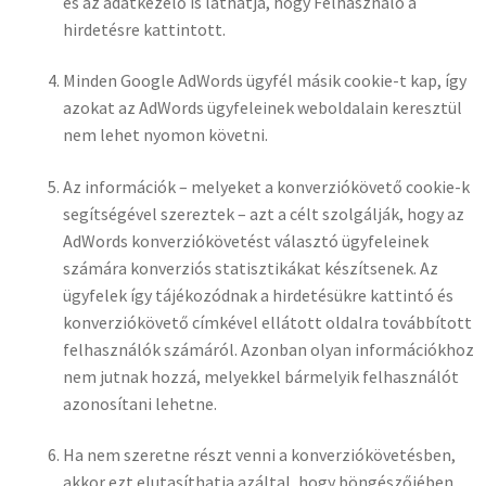
és az adatkezelő is láthatja, hogy Felhasználó a
hirdetésre kattintott.
Minden Google AdWords ügyfél másik cookie-t kap, így
azokat az AdWords ügyfeleinek weboldalain keresztül
nem lehet nyomon követni.
Az információk – melyeket a konverziókövető cookie-k
segítségével szereztek – azt a célt szolgálják, hogy az
AdWords konverziókövetést választó ügyfeleinek
számára konverziós statisztikákat készítsenek. Az
ügyfelek így tájékozódnak a hirdetésükre kattintó és
konverziókövető címkével ellátott oldalra továbbított
felhasználók számáról. Azonban olyan információkhoz
nem jutnak hozzá, melyekkel bármelyik felhasználót
azonosítani lehetne.
Ha nem szeretne részt venni a konverziókövetésben,
akkor ezt elutasíthatja azáltal, hogy böngészőjében