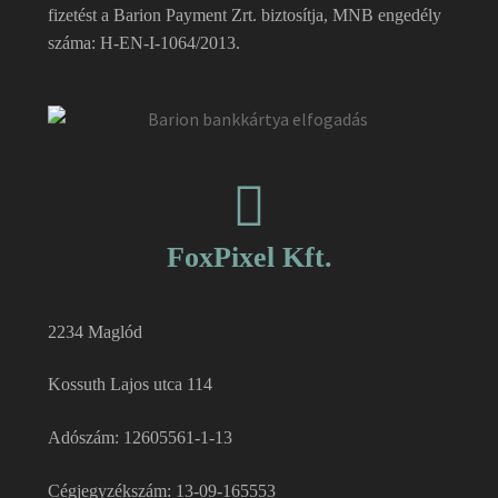
fizetést a Barion Payment Zrt. biztosítja, MNB engedély
száma: H-EN-I-1064/2013.
FoxPixel Kft.
2234 Maglód
Kossuth Lajos utca 114
Adószám: 12605561-1-13
Cégjegyzékszám: 13-09-165553