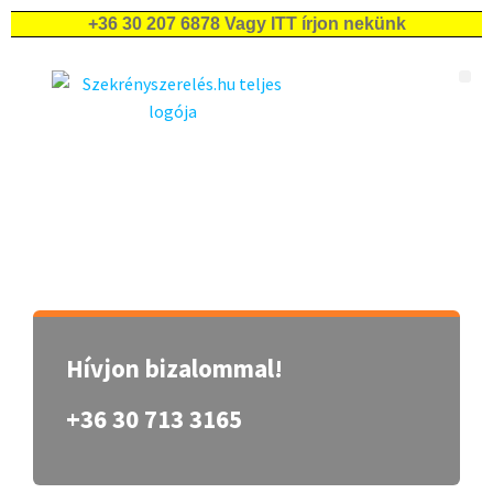
+36 30 207 6878
Vagy ITT írjon nekünk
Árajánlatkérés IKEA konyhaszerelésre
Árajánlatkérés egyéb IKEA bútorok szereléséhez
HÁLÓSZOBÁK ÉS
GYEREKSZOBÁK
Hívjon bizalommal!
+36 30 713 3165