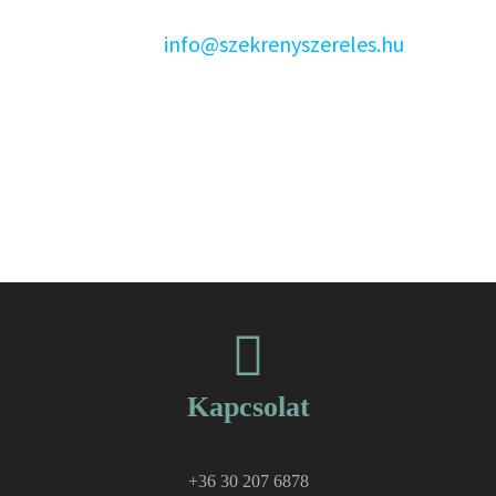
Elér minket az
info@szekrenyszereles.hu
címen,
vagy az alábbi telefonszámon:
+36 30 713 3165
Kapcsolat
+36 30 207 6878