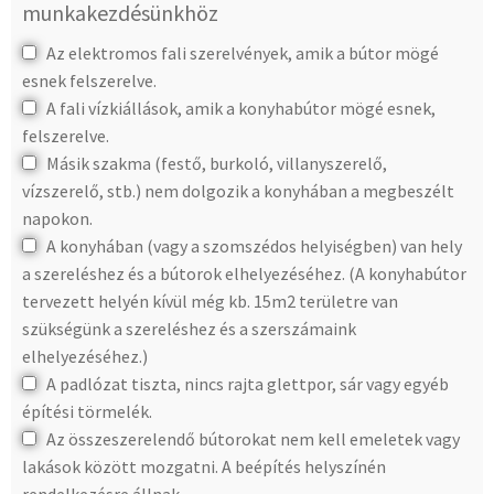
munkakezdésünkhöz
Az elektromos fali szerelvények, amik a bútor mögé
esnek felszerelve.
A fali vízkiállások, amik a konyhabútor mögé esnek,
felszerelve.
Másik szakma (festő, burkoló, villanyszerelő,
vízszerelő, stb.) nem dolgozik a konyhában a megbeszélt
napokon.
A konyhában (vagy a szomszédos helyiségben) van hely
a szereléshez és a bútorok elhelyezéséhez. (A konyhabútor
tervezett helyén kívül még kb. 15m2 területre van
szükségünk a szereléshez és a szerszámaink
elhelyezéséhez.)
A padlózat tiszta, nincs rajta glettpor, sár vagy egyéb
építési törmelék.
Az összeszerelendő bútorokat nem kell emeletek vagy
lakások között mozgatni. A beépítés helyszínén
rendelkezésre állnak.